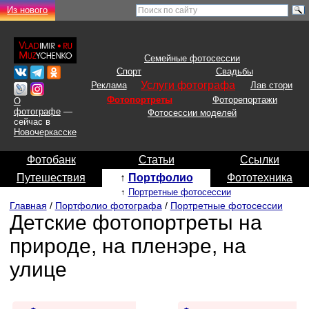
Из нового
Семейные фотосессии
Спорт
Свадьбы
Услуги фотографа
Реклама
Лав стори
Фотопортреты
Фоторепортажи
О
фотографе
—
Фотосессии моделей
сейчас в
Новочеркасске
Фотобанк
Статьи
Ссылки
Путешествия
↑
Портфолио
Фототехника
↑
Портретные фотосессии
Главная
/
Портфолио фотографа
/
Портретные фотосессии
Детские фотопортреты на
природе, на пленэре, на
улице