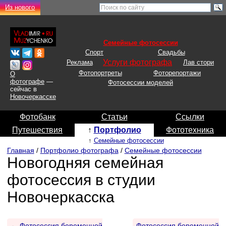
Из нового
Семейные фотосессии
Спорт
Свадьбы
Услуги фотографа
Реклама
Лав стори
Фотопортреты
Фоторепортажи
О
фотографе
—
Фотосессии моделей
сейчас в
Новочеркасске
Фотобанк
Статьи
Ссылки
Путешествия
↑
Портфолио
Фототехника
↑
Семейные фотосессии
Главная
/
Портфолио фотографа
/
Семейные фотосессии
Новогодняя семейная
фотосессия в студии
Новочеркасска
←
Фотосессия беременной
Фотосессия беременной