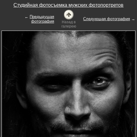
Студийная фотосъемка мужских фотопортретов
←
Предыдущая
Следующая фотография
→
фотография
Назад в
галерею