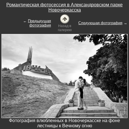
Романтическая фотосессия в Александровском парке
Новочеркасска
←
Предыдущая
Следующая фотография
→
фотография
Назад в
галерею
Фотография влюбленных в Новочеркасске на фоне
лестницы к Вечному огню